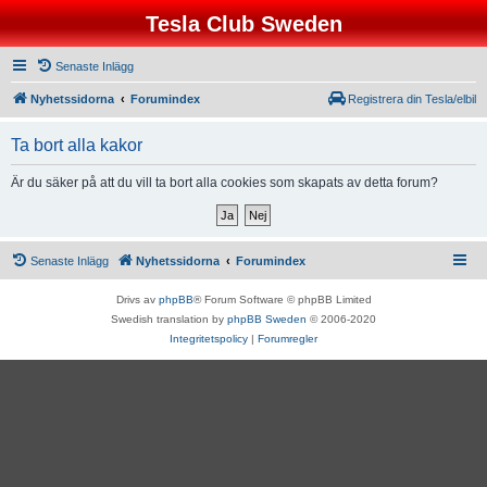
Tesla Club Sweden
Senaste Inlägg
Nyhetssidorna
Forumindex
Registrera din Tesla/elbil
Ta bort alla kakor
Är du säker på att du vill ta bort alla cookies som skapats av detta forum?
Senaste Inlägg
Nyhetssidorna
Forumindex
Drivs av
phpBB
® Forum Software © phpBB Limited
Swedish translation by
phpBB Sweden
© 2006-2020
Integritetspolicy
|
Forumregler