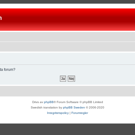
n
tta forum?
Drivs av
phpBB
® Forum Software © phpBB Limited
Swedish translation by
phpBB Sweden
© 2006-2020
Integritetspolicy
|
Forumregler