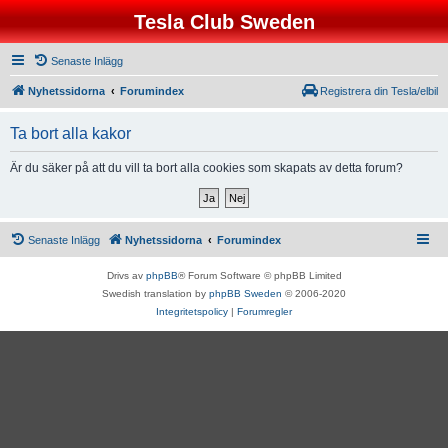
Tesla Club Sweden
Senaste Inlägg
Nyhetssidorna
Forumindex
Registrera din Tesla/elbil
Ta bort alla kakor
Är du säker på att du vill ta bort alla cookies som skapats av detta forum?
Senaste Inlägg
Nyhetssidorna
Forumindex
Drivs av
phpBB
® Forum Software © phpBB Limited
Swedish translation by
phpBB Sweden
© 2006-2020
Integritetspolicy
|
Forumregler