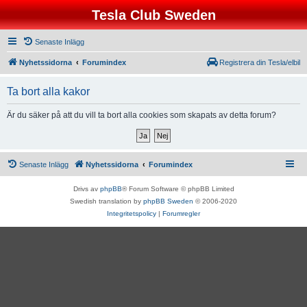
Tesla Club Sweden
Senaste Inlägg
Nyhetssidorna
Forumindex
Registrera din Tesla/elbil
Ta bort alla kakor
Är du säker på att du vill ta bort alla cookies som skapats av detta forum?
Senaste Inlägg
Nyhetssidorna
Forumindex
Drivs av
phpBB
® Forum Software © phpBB Limited
Swedish translation by
phpBB Sweden
© 2006-2020
Integritetspolicy
|
Forumregler