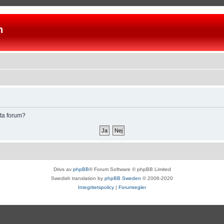
n
tta forum?
Drivs av
phpBB
® Forum Software © phpBB Limited
Swedish translation by
phpBB Sweden
© 2006-2020
Integritetspolicy
|
Forumregler