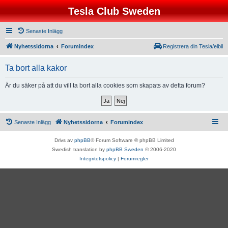
Tesla Club Sweden
Senaste Inlägg
Nyhetssidorna
Forumindex
Registrera din Tesla/elbil
Ta bort alla kakor
Är du säker på att du vill ta bort alla cookies som skapats av detta forum?
Senaste Inlägg
Nyhetssidorna
Forumindex
Drivs av
phpBB
® Forum Software © phpBB Limited
Swedish translation by
phpBB Sweden
© 2006-2020
Integritetspolicy
|
Forumregler