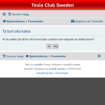
Tesla Club Sweden
Senaste Inlägg
Nyhetssidorna
Forumindex
Registrera din Tesla/elbil
Ta bort alla kakor
Är du säker på att du vill ta bort alla cookies som skapats av detta forum?
Senaste Inlägg
Nyhetssidorna
Forumindex
Drivs av
phpBB
® Forum Software © phpBB Limited
Swedish translation by
phpBB Sweden
© 2006-2020
Integritetspolicy
|
Forumregler