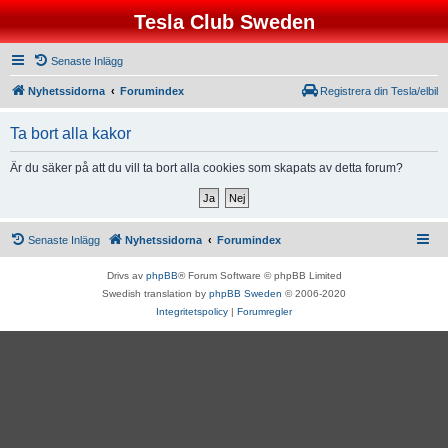
Tesla Club Sweden
Senaste Inlägg
Nyhetssidorna
Forumindex
Registrera din Tesla/elbil
Ta bort alla kakor
Är du säker på att du vill ta bort alla cookies som skapats av detta forum?
Senaste Inlägg
Nyhetssidorna
Forumindex
Drivs av
phpBB
® Forum Software © phpBB Limited
Swedish translation by
phpBB Sweden
© 2006-2020
Integritetspolicy
|
Forumregler