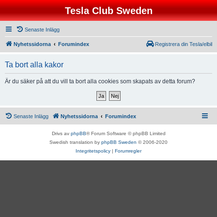
Tesla Club Sweden
Senaste Inlägg
Nyhetssidorna
Forumindex
Registrera din Tesla/elbil
Ta bort alla kakor
Är du säker på att du vill ta bort alla cookies som skapats av detta forum?
Senaste Inlägg
Nyhetssidorna
Forumindex
Drivs av
phpBB
® Forum Software © phpBB Limited
Swedish translation by
phpBB Sweden
© 2006-2020
Integritetspolicy
|
Forumregler