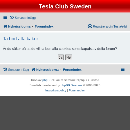
Tesla Club Sweden
Senaste Inlägg
Nyhetssidorna
Forumindex
Registrera din Tesla/elbil
Ta bort alla kakor
Är du säker på att du vill ta bort alla cookies som skapats av detta forum?
Senaste Inlägg
Nyhetssidorna
Forumindex
Drivs av
phpBB
® Forum Software © phpBB Limited
Swedish translation by
phpBB Sweden
© 2006-2020
Integritetspolicy
|
Forumregler