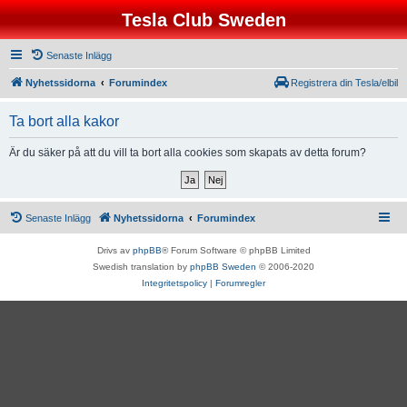
Tesla Club Sweden
Senaste Inlägg
Nyhetssidorna
Forumindex
Registrera din Tesla/elbil
Ta bort alla kakor
Är du säker på att du vill ta bort alla cookies som skapats av detta forum?
Senaste Inlägg
Nyhetssidorna
Forumindex
Drivs av
phpBB
® Forum Software © phpBB Limited
Swedish translation by
phpBB Sweden
© 2006-2020
Integritetspolicy
|
Forumregler