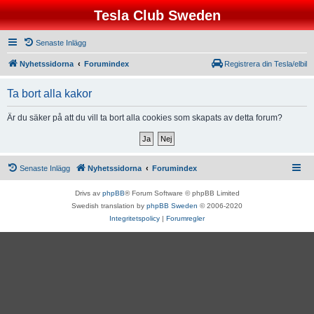
Tesla Club Sweden
Senaste Inlägg
Nyhetssidorna
Forumindex
Registrera din Tesla/elbil
Ta bort alla kakor
Är du säker på att du vill ta bort alla cookies som skapats av detta forum?
Senaste Inlägg
Nyhetssidorna
Forumindex
Drivs av
phpBB
® Forum Software © phpBB Limited
Swedish translation by
phpBB Sweden
© 2006-2020
Integritetspolicy
|
Forumregler