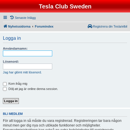
Tesla Club Sweden
Senaste Inlägg
Nyhetssidorna
Forumindex
Registrera din Tesla/elbil
Logga in
Användarnamn:
Lösenord:
Jag har glömt mitt lösenord.
Kom ihåg mig
Dölj att jag är online denna session.
BLI MEDLEM
För att logga in så måste du vara registrerad. Registreringen tar bara någon
minut men ger dig nya och utökade funktioner och möjligheter.
Forumadministratören kan också ge extra behörigheter till registrerade