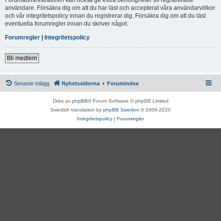
användare. Försäkra dig om att du har läst och accepterat våra användarvillkor
och vår integritetspolicy innan du registrerar dig. Försäkra dig om att du läst
eventuella forumregler innan du skriver något.
Forumregler
|
Integritetspolicy
Bli medlem
Senaste Inlägg
Nyhetssidorna
Forumindex
Drivs av
phpBB
® Forum Software © phpBB Limited
Swedish translation by
phpBB Sweden
© 2006-2020
Integritetspolicy
|
Forumregler