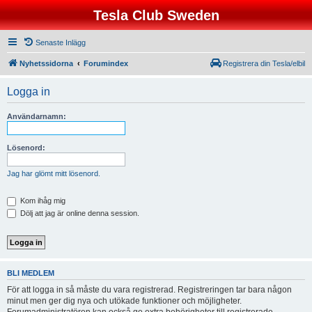
Tesla Club Sweden
Senaste Inlägg
Nyhetssidorna
Forumindex
Registrera din Tesla/elbil
Logga in
Användarnamn:
Lösenord:
Jag har glömt mitt lösenord.
Kom ihåg mig
Dölj att jag är online denna session.
BLI MEDLEM
För att logga in så måste du vara registrerad. Registreringen tar bara någon
minut men ger dig nya och utökade funktioner och möjligheter.
Forumadministratören kan också ge extra behörigheter till registrerade