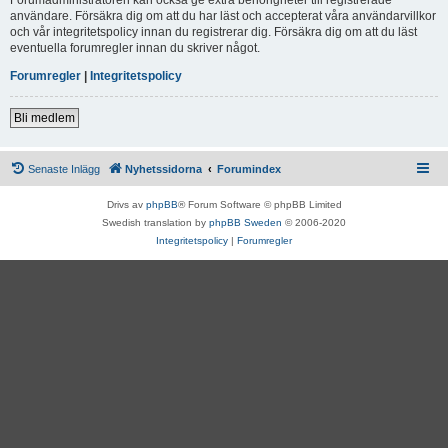
användare. Försäkra dig om att du har läst och accepterat våra användarvillkor
och vår integritetspolicy innan du registrerar dig. Försäkra dig om att du läst
eventuella forumregler innan du skriver något.
Forumregler
|
Integritetspolicy
Bli medlem
Senaste Inlägg
Nyhetssidorna
Forumindex
Drivs av
phpBB
® Forum Software © phpBB Limited
Swedish translation by
phpBB Sweden
© 2006-2020
Integritetspolicy
|
Forumregler