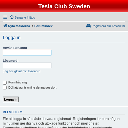
Tesla Club Sweden
Senaste Inlägg
Nyhetssidorna
Forumindex
Registrera din Tesla/elbil
Logga in
Användarnamn:
Lösenord:
Jag har glömt mitt lösenord.
Kom ihåg mig
Dölj att jag är online denna session.
BLI MEDLEM
För att logga in så måste du vara registrerad. Registreringen tar bara någon
minut men ger dig nya och utökade funktioner och möjligheter.
Forumadministratören kan också ge extra behörigheter till registrerade