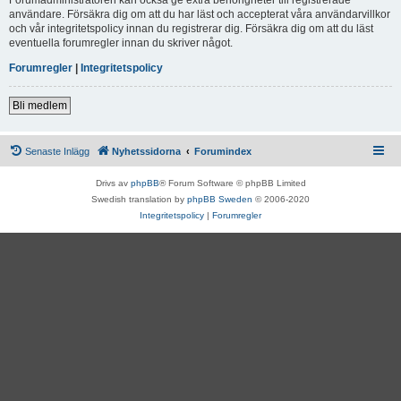
användare. Försäkra dig om att du har läst och accepterat våra användarvillkor
och vår integritetspolicy innan du registrerar dig. Försäkra dig om att du läst
eventuella forumregler innan du skriver något.
Forumregler
|
Integritetspolicy
Bli medlem
Senaste Inlägg
Nyhetssidorna
Forumindex
Drivs av
phpBB
® Forum Software © phpBB Limited
Swedish translation by
phpBB Sweden
© 2006-2020
Integritetspolicy
|
Forumregler