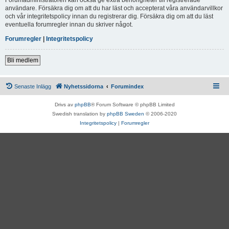
användare. Försäkra dig om att du har läst och accepterat våra användarvillkor
och vår integritetspolicy innan du registrerar dig. Försäkra dig om att du läst
eventuella forumregler innan du skriver något.
Forumregler
|
Integritetspolicy
Bli medlem
Senaste Inlägg
Nyhetssidorna
Forumindex
Drivs av
phpBB
® Forum Software © phpBB Limited
Swedish translation by
phpBB Sweden
© 2006-2020
Integritetspolicy
|
Forumregler