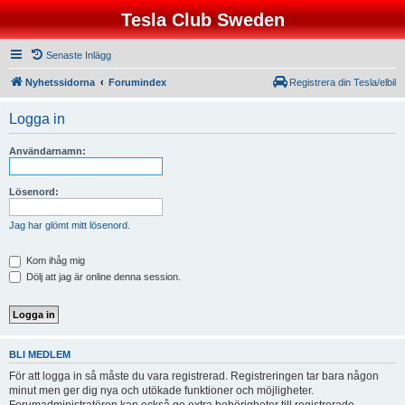
Tesla Club Sweden
Senaste Inlägg
Nyhetssidorna
Forumindex
Registrera din Tesla/elbil
Logga in
Användarnamn:
Lösenord:
Jag har glömt mitt lösenord.
Kom ihåg mig
Dölj att jag är online denna session.
BLI MEDLEM
För att logga in så måste du vara registrerad. Registreringen tar bara någon
minut men ger dig nya och utökade funktioner och möjligheter.
Forumadministratören kan också ge extra behörigheter till registrerade