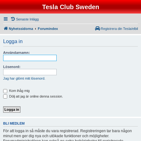
Tesla Club Sweden
Senaste Inlägg
Nyhetssidorna
Forumindex
Registrera din Tesla/elbil
Logga in
Användarnamn:
Lösenord:
Jag har glömt mitt lösenord.
Kom ihåg mig
Dölj att jag är online denna session.
BLI MEDLEM
För att logga in så måste du vara registrerad. Registreringen tar bara någon
minut men ger dig nya och utökade funktioner och möjligheter.
Forumadministratören kan också ge extra behörigheter till registrerade