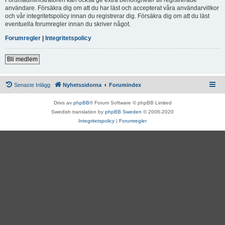
användare. Försäkra dig om att du har läst och accepterat våra användarvillkor
och vår integritetspolicy innan du registrerar dig. Försäkra dig om att du läst
eventuella forumregler innan du skriver något.
Forumregler
|
Integritetspolicy
Bli medlem
Senaste Inlägg
Nyhetssidorna
Forumindex
Drivs av
phpBB
® Forum Software © phpBB Limited
Swedish translation by
phpBB Sweden
© 2006-2020
Integritetspolicy
|
Forumregler