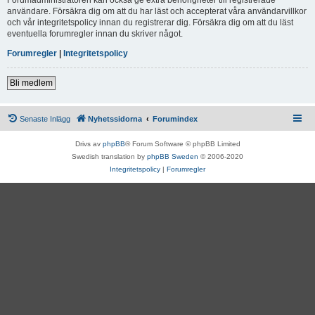
användare. Försäkra dig om att du har läst och accepterat våra användarvillkor
och vår integritetspolicy innan du registrerar dig. Försäkra dig om att du läst
eventuella forumregler innan du skriver något.
Forumregler
|
Integritetspolicy
Bli medlem
Senaste Inlägg
Nyhetssidorna
Forumindex
Drivs av
phpBB
® Forum Software © phpBB Limited
Swedish translation by
phpBB Sweden
© 2006-2020
Integritetspolicy
|
Forumregler