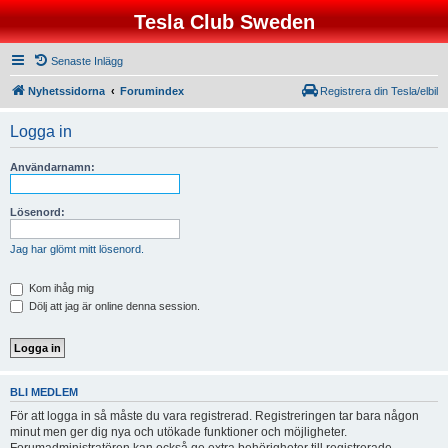
Tesla Club Sweden
Senaste Inlägg
Nyhetssidorna
Forumindex
Registrera din Tesla/elbil
Logga in
Användarnamn:
Lösenord:
Jag har glömt mitt lösenord.
Kom ihåg mig
Dölj att jag är online denna session.
BLI MEDLEM
För att logga in så måste du vara registrerad. Registreringen tar bara någon
minut men ger dig nya och utökade funktioner och möjligheter.
Forumadministratören kan också ge extra behörigheter till registrerade