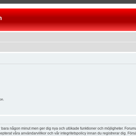
n
on.
tar bara någon minut men ger dig nya och utökade funktioner och möjligheter. Foruma
pterat våra användarvillkor och vår integritetspolicy innan du registrerar dig. Förs