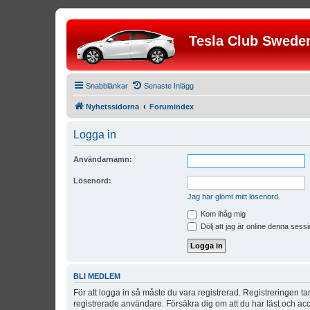
Tesla Club Swede
Snabblänkar
Senaste Inlägg
Nyhetssidorna
Forumindex
Logga in
Användarnamn:
Lösenord:
Jag har glömt mitt lösenord.
Kom ihåg mig
Dölj att jag är online denna sessi
BLI MEDLEM
För att logga in så måste du vara registrerad. Registreringen 
registrerade användare. Försäkra dig om att du har läst och acce