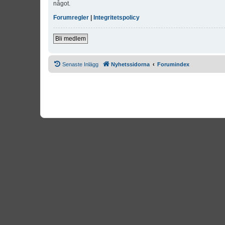
något.
Forumregler
|
Integritetspolicy
Bli medlem
Senaste Inlägg
Nyhetssidorna
Forumindex