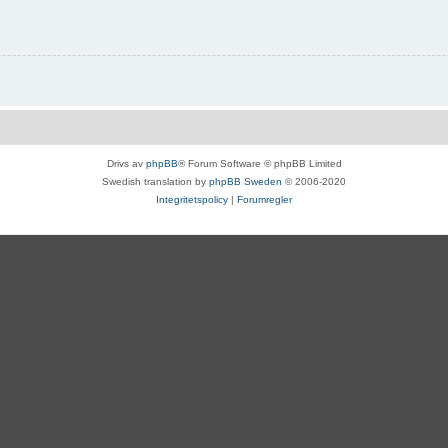
Drivs av
phpBB
® Forum Software © phpBB Limited
Swedish translation by
phpBB Sweden
© 2006-2020
Integritetspolicy
|
Forumregler