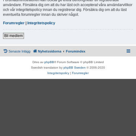
användare. Försäkra dig om att du har läst och accepterat våra användarvillkor
och vår integritetspolicy innan du registrerar dig. Försäkra dig om att du läst
eventuella forumregler innan du skriver något.
Forumregler
|
Integritetspolicy
Bli medlem
Senaste Inlägg
Nyhetssidorna
Forumindex
Drivs av
phpBB
® Forum Software © phpBB Limited
Swedish translation by
phpBB Sweden
© 2006-2020
Integritetspolicy
|
Forumregler