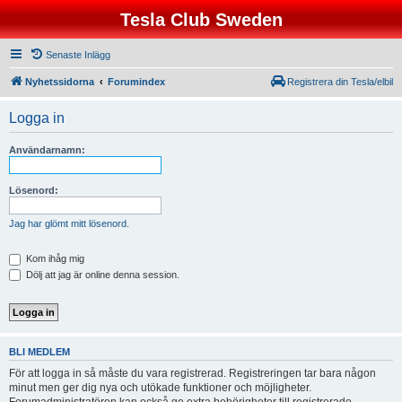
Tesla Club Sweden
Senaste Inlägg
Nyhetssidorna
Forumindex
Registrera din Tesla/elbil
Logga in
Användarnamn:
Lösenord:
Jag har glömt mitt lösenord.
Kom ihåg mig
Dölj att jag är online denna session.
BLI MEDLEM
För att logga in så måste du vara registrerad. Registreringen tar bara någon
minut men ger dig nya och utökade funktioner och möjligheter.
Forumadministratören kan också ge extra behörigheter till registrerade