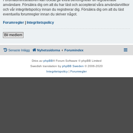
användare. Försäkra dig om att du har läst och accepterat våra användarvillkor
och vår integritetspolicy innan du registrerar dig. Försäkra dig om att du läst
eventuella forumregler innan du skriver något.
Forumregler
|
Integritetspolicy
Bli medlem
Senaste Inlägg
Nyhetssidorna
Forumindex
Drivs av
phpBB
® Forum Software © phpBB Limited
Swedish translation by
phpBB Sweden
© 2006-2020
Integritetspolicy
|
Forumregler