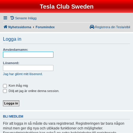
Tesla Club Sweden
Senaste Inlägg
Nyhetssidorna
Forumindex
Registrera din Tesla/elbil
Logga in
Användarnamn:
Lösenord:
Jag har glömt mitt lösenord.
Kom ihåg mig
Dölj att jag är online denna session.
BLI MEDLEM
För att logga in så måste du vara registrerad. Registreringen tar bara någon
minut men ger dig nya och utökade funktioner och möjligheter.
Forumadministratören kan också ge extra behörigheter till registrerade