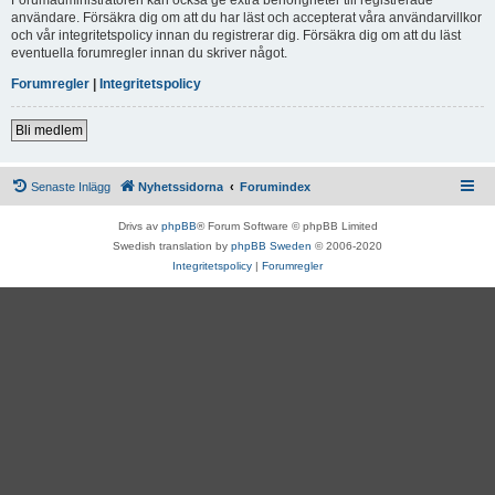
användare. Försäkra dig om att du har läst och accepterat våra användarvillkor
och vår integritetspolicy innan du registrerar dig. Försäkra dig om att du läst
eventuella forumregler innan du skriver något.
Forumregler
|
Integritetspolicy
Bli medlem
Senaste Inlägg
Nyhetssidorna
Forumindex
Drivs av
phpBB
® Forum Software © phpBB Limited
Swedish translation by
phpBB Sweden
© 2006-2020
Integritetspolicy
|
Forumregler