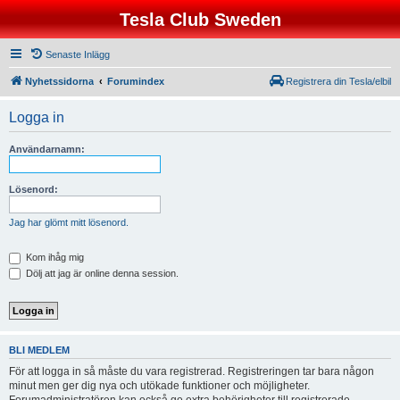
Tesla Club Sweden
Senaste Inlägg
Nyhetssidorna
Forumindex
Registrera din Tesla/elbil
Logga in
Användarnamn:
Lösenord:
Jag har glömt mitt lösenord.
Kom ihåg mig
Dölj att jag är online denna session.
BLI MEDLEM
För att logga in så måste du vara registrerad. Registreringen tar bara någon
minut men ger dig nya och utökade funktioner och möjligheter.
Forumadministratören kan också ge extra behörigheter till registrerade