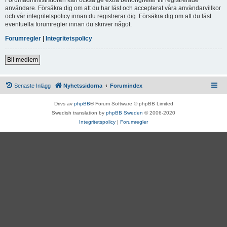
användare. Försäkra dig om att du har läst och accepterat våra användarvillkor
och vår integritetspolicy innan du registrerar dig. Försäkra dig om att du läst
eventuella forumregler innan du skriver något.
Forumregler
|
Integritetspolicy
Bli medlem
Senaste Inlägg
Nyhetssidorna
Forumindex
Drivs av
phpBB
® Forum Software © phpBB Limited
Swedish translation by
phpBB Sweden
© 2006-2020
Integritetspolicy
|
Forumregler