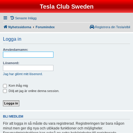
Tesla Club Sweden
Senaste Inlägg
Nyhetssidorna
Forumindex
Registrera din Tesla/elbil
Logga in
Användarnamn:
Lösenord:
Jag har glömt mitt lösenord.
Kom ihåg mig
Dölj att jag är online denna session.
BLI MEDLEM
För att logga in så måste du vara registrerad. Registreringen tar bara någon
minut men ger dig nya och utökade funktioner och möjligheter.
Forumadministratören kan också ge extra behörigheter till registrerade