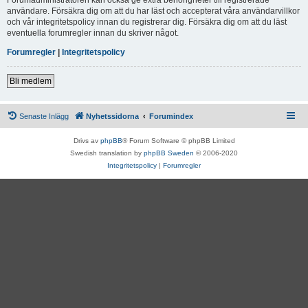
användare. Försäkra dig om att du har läst och accepterat våra användarvillkor
och vår integritetspolicy innan du registrerar dig. Försäkra dig om att du läst
eventuella forumregler innan du skriver något.
Forumregler
|
Integritetspolicy
Bli medlem
Senaste Inlägg
Nyhetssidorna
Forumindex
Drivs av
phpBB
® Forum Software © phpBB Limited
Swedish translation by
phpBB Sweden
© 2006-2020
Integritetspolicy
|
Forumregler