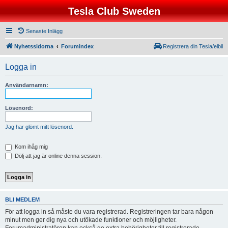
Tesla Club Sweden
Senaste Inlägg
Nyhetssidorna
Forumindex
Registrera din Tesla/elbil
Logga in
Användarnamn:
Lösenord:
Jag har glömt mitt lösenord.
Kom ihåg mig
Dölj att jag är online denna session.
BLI MEDLEM
För att logga in så måste du vara registrerad. Registreringen tar bara någon
minut men ger dig nya och utökade funktioner och möjligheter.
Forumadministratören kan också ge extra behörigheter till registrerade