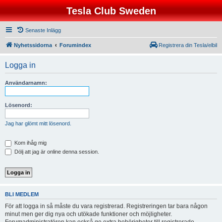
Tesla Club Sweden
Senaste Inlägg
Nyhetssidorna
Forumindex
Registrera din Tesla/elbil
Logga in
Användarnamn:
Lösenord:
Jag har glömt mitt lösenord.
Kom ihåg mig
Dölj att jag är online denna session.
BLI MEDLEM
För att logga in så måste du vara registrerad. Registreringen tar bara någon
minut men ger dig nya och utökade funktioner och möjligheter.
Forumadministratören kan också ge extra behörigheter till registrerade