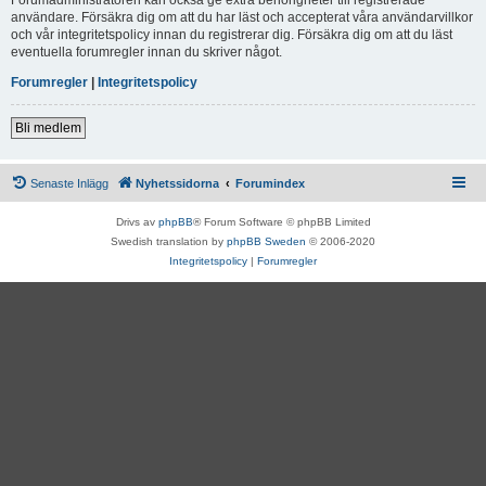
användare. Försäkra dig om att du har läst och accepterat våra användarvillkor
och vår integritetspolicy innan du registrerar dig. Försäkra dig om att du läst
eventuella forumregler innan du skriver något.
Forumregler
|
Integritetspolicy
Bli medlem
Senaste Inlägg
Nyhetssidorna
Forumindex
Drivs av
phpBB
® Forum Software © phpBB Limited
Swedish translation by
phpBB Sweden
© 2006-2020
Integritetspolicy
|
Forumregler