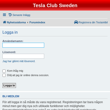
Tesla Club Sweden
Senaste Inlägg
Nyhetssidorna
Forumindex
Registrera din Tesla/elbil
Logga in
Användarnamn:
Lösenord:
Jag har glömt mitt lösenord.
Kom ihåg mig
Dölj att jag är online denna session.
BLI MEDLEM
För att logga in så måste du vara registrerad. Registreringen tar bara någon
minut men ger dig nya och utökade funktioner och möjligheter.
Forumadministratören kan också ge extra behörigheter till registrerade