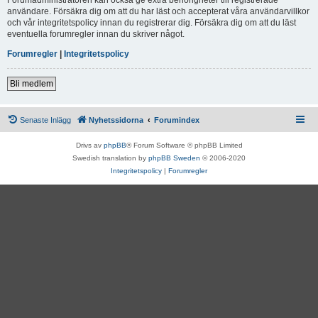
användare. Försäkra dig om att du har läst och accepterat våra användarvillkor
och vår integritetspolicy innan du registrerar dig. Försäkra dig om att du läst
eventuella forumregler innan du skriver något.
Forumregler
|
Integritetspolicy
Bli medlem
Senaste Inlägg
Nyhetssidorna
Forumindex
Drivs av
phpBB
® Forum Software © phpBB Limited
Swedish translation by
phpBB Sweden
© 2006-2020
Integritetspolicy
|
Forumregler