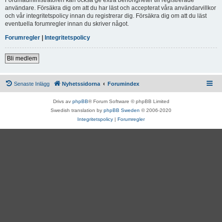
användare. Försäkra dig om att du har läst och accepterat våra användarvillkor
och vår integritetspolicy innan du registrerar dig. Försäkra dig om att du läst
eventuella forumregler innan du skriver något.
Forumregler
|
Integritetspolicy
Bli medlem
Senaste Inlägg
Nyhetssidorna
Forumindex
Drivs av
phpBB
® Forum Software © phpBB Limited
Swedish translation by
phpBB Sweden
© 2006-2020
Integritetspolicy
|
Forumregler