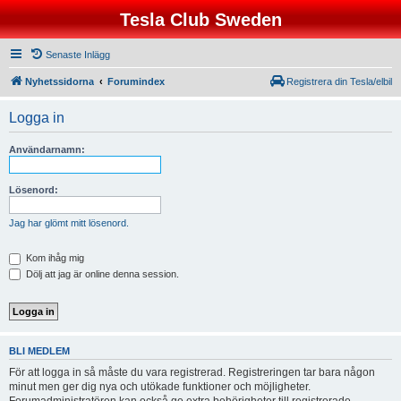
Tesla Club Sweden
Senaste Inlägg
Nyhetssidorna
Forumindex
Registrera din Tesla/elbil
Logga in
Användarnamn:
Lösenord:
Jag har glömt mitt lösenord.
Kom ihåg mig
Dölj att jag är online denna session.
BLI MEDLEM
För att logga in så måste du vara registrerad. Registreringen tar bara någon
minut men ger dig nya och utökade funktioner och möjligheter.
Forumadministratören kan också ge extra behörigheter till registrerade