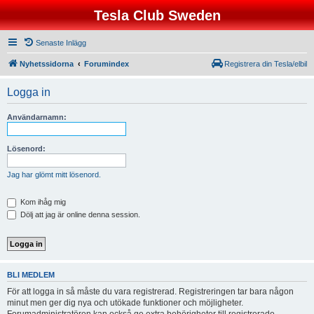
Tesla Club Sweden
Senaste Inlägg
Nyhetssidorna
Forumindex
Registrera din Tesla/elbil
Logga in
Användarnamn:
Lösenord:
Jag har glömt mitt lösenord.
Kom ihåg mig
Dölj att jag är online denna session.
BLI MEDLEM
För att logga in så måste du vara registrerad. Registreringen tar bara någon
minut men ger dig nya och utökade funktioner och möjligheter.
Forumadministratören kan också ge extra behörigheter till registrerade