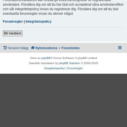
användare. Försäkra dig om att du har läst och accepterat våra användarvillkor
och vår integritetspolicy innan du registrerar dig. Försäkra dig om att du läst
eventuella forumregler innan du skriver något.
Forumregler
|
Integritetspolicy
Bli medlem
Senaste Inlägg
Nyhetssidorna
Forumindex
Drivs av
phpBB
® Forum Software © phpBB Limited
Swedish translation by
phpBB Sweden
© 2006-2020
Integritetspolicy
|
Forumregler