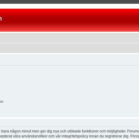
n
on.
tar bara någon minut men ger dig nya och utökade funktioner och möjligheter. Foruma
pterat våra användarvillkor och vår integritetspolicy innan du registrerar dig. Förs