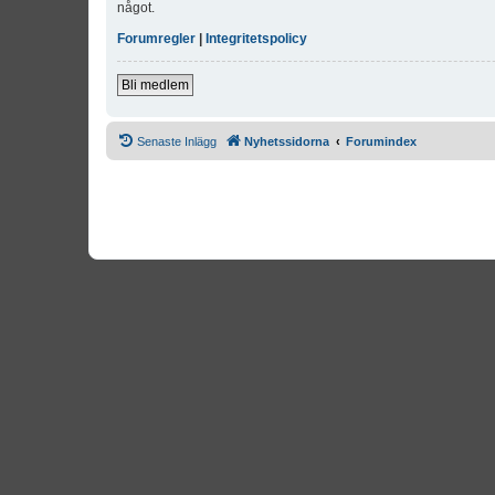
något.
Forumregler
|
Integritetspolicy
Bli medlem
Senaste Inlägg
Nyhetssidorna
Forumindex