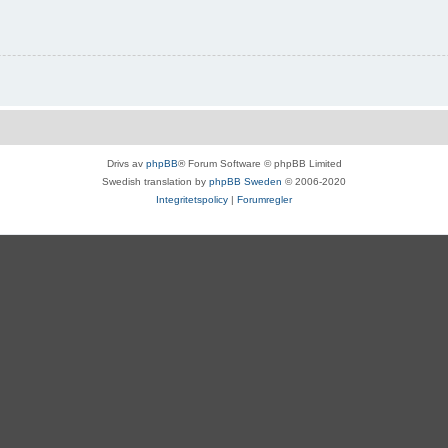
Drivs av
phpBB
® Forum Software © phpBB Limited
Swedish translation by
phpBB Sweden
© 2006-2020
Integritetspolicy
|
Forumregler