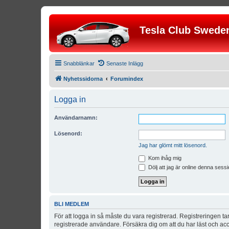
Tesla Club Swede
Snabblänkar
Senaste Inlägg
Nyhetssidorna
Forumindex
Logga in
Användarnamn:
Lösenord:
Jag har glömt mitt lösenord.
Kom ihåg mig
Dölj att jag är online denna sessi
BLI MEDLEM
För att logga in så måste du vara registrerad. Registreringen 
registrerade användare. Försäkra dig om att du har läst och acce