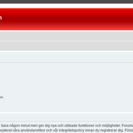
n
on.
tar bara någon minut men ger dig nya och utökade funktioner och möjligheter. Foruma
pterat våra användarvillkor och vår integritetspolicy innan du registrerar dig. Förs