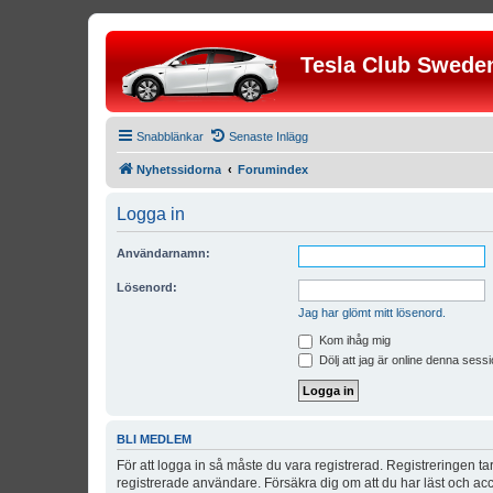
Tesla Club Swede
Snabblänkar
Senaste Inlägg
Nyhetssidorna
Forumindex
Logga in
Användarnamn:
Lösenord:
Jag har glömt mitt lösenord.
Kom ihåg mig
Dölj att jag är online denna sessi
BLI MEDLEM
För att logga in så måste du vara registrerad. Registreringen 
registrerade användare. Försäkra dig om att du har läst och acce