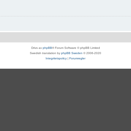
Drivs av
phpBB
® Forum Software © phpBB Limited
Swedish translation by
phpBB Sweden
© 2006-2020
Integritetspolicy
|
Forumregler