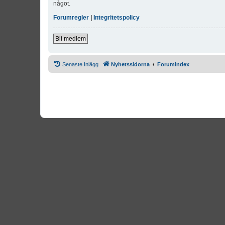
något.
Forumregler
|
Integritetspolicy
Bli medlem
Senaste Inlägg
Nyhetssidorna
Forumindex