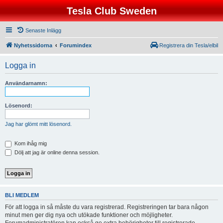
Tesla Club Sweden
Senaste Inlägg
Nyhetssidorna
Forumindex
Registrera din Tesla/elbil
Logga in
Användarnamn:
Lösenord:
Jag har glömt mitt lösenord.
Kom ihåg mig
Dölj att jag är online denna session.
BLI MEDLEM
För att logga in så måste du vara registrerad. Registreringen tar bara någon
minut men ger dig nya och utökade funktioner och möjligheter.
Forumadministratören kan också ge extra behörigheter till registrerade