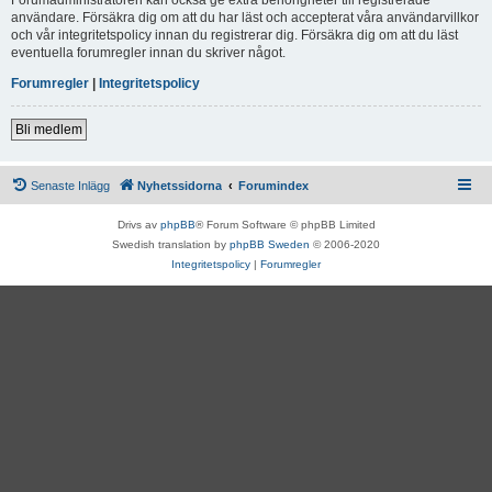
användare. Försäkra dig om att du har läst och accepterat våra användarvillkor
och vår integritetspolicy innan du registrerar dig. Försäkra dig om att du läst
eventuella forumregler innan du skriver något.
Forumregler
|
Integritetspolicy
Bli medlem
Senaste Inlägg
Nyhetssidorna
Forumindex
Drivs av
phpBB
® Forum Software © phpBB Limited
Swedish translation by
phpBB Sweden
© 2006-2020
Integritetspolicy
|
Forumregler