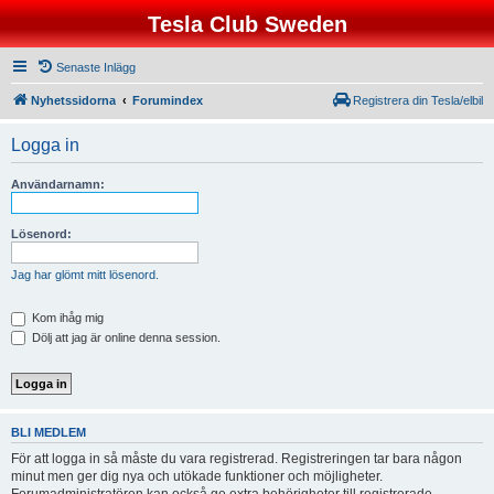
Tesla Club Sweden
Senaste Inlägg
Nyhetssidorna
Forumindex
Registrera din Tesla/elbil
Logga in
Användarnamn:
Lösenord:
Jag har glömt mitt lösenord.
Kom ihåg mig
Dölj att jag är online denna session.
BLI MEDLEM
För att logga in så måste du vara registrerad. Registreringen tar bara någon
minut men ger dig nya och utökade funktioner och möjligheter.
Forumadministratören kan också ge extra behörigheter till registrerade