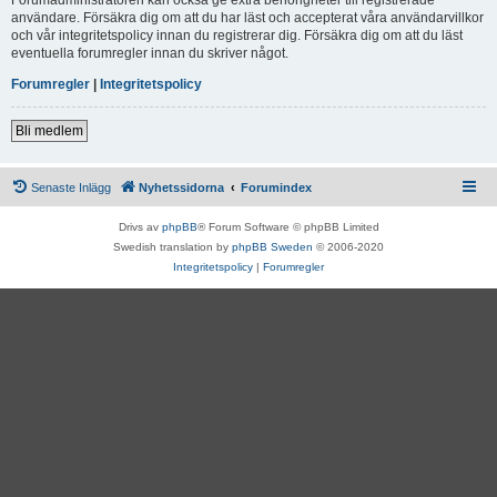
användare. Försäkra dig om att du har läst och accepterat våra användarvillkor
och vår integritetspolicy innan du registrerar dig. Försäkra dig om att du läst
eventuella forumregler innan du skriver något.
Forumregler
|
Integritetspolicy
Bli medlem
Senaste Inlägg
Nyhetssidorna
Forumindex
Drivs av
phpBB
® Forum Software © phpBB Limited
Swedish translation by
phpBB Sweden
© 2006-2020
Integritetspolicy
|
Forumregler