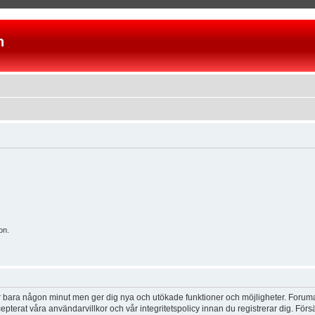
n
on.
tar bara någon minut men ger dig nya och utökade funktioner och möjligheter. Foruma
pterat våra användarvillkor och vår integritetspolicy innan du registrerar dig. Förs