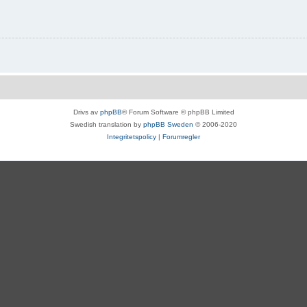
Drivs av
phpBB
® Forum Software © phpBB Limited
Swedish translation by
phpBB Sweden
© 2006-2020
Integritetspolicy
|
Forumregler