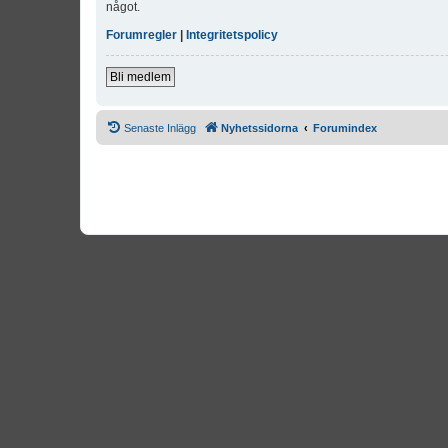
något.
Forumregler
|
Integritetspolicy
Bli medlem
Senaste Inlägg
Nyhetssidorna
Forumindex