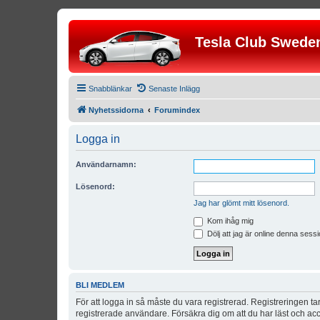
Tesla Club Swede
Snabblänkar
Senaste Inlägg
Nyhetssidorna
Forumindex
Logga in
Användarnamn:
Lösenord:
Jag har glömt mitt lösenord.
Kom ihåg mig
Dölj att jag är online denna sessi
BLI MEDLEM
För att logga in så måste du vara registrerad. Registreringen 
registrerade användare. Försäkra dig om att du har läst och acce