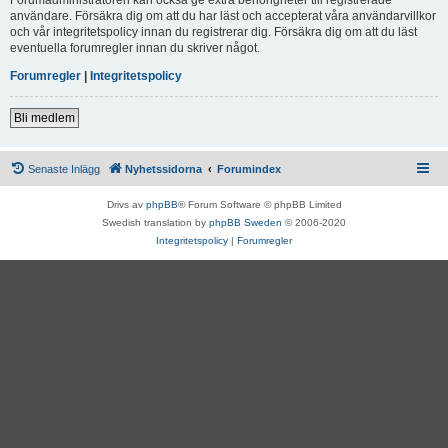
användare. Försäkra dig om att du har läst och accepterat våra användarvillkor
och vår integritetspolicy innan du registrerar dig. Försäkra dig om att du läst
eventuella forumregler innan du skriver något.
Forumregler
|
Integritetspolicy
Bli medlem
Senaste Inlägg
Nyhetssidorna
Forumindex
Drivs av
phpBB
® Forum Software © phpBB Limited
Swedish translation by
phpBB Sweden
© 2006-2020
Integritetspolicy
|
Forumregler