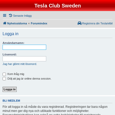
Tesla Club Sweden
Senaste Inlägg
Nyhetssidorna
Forumindex
Registrera din Tesla/elbil
Logga in
Användarnamn:
Lösenord:
Jag har glömt mitt lösenord.
Kom ihåg mig
Dölj att jag är online denna session.
BLI MEDLEM
För att logga in så måste du vara registrerad. Registreringen tar bara någon
minut men ger dig nya och utökade funktioner och möjligheter.
Forumadministratören kan också ge extra behörigheter till registrerade