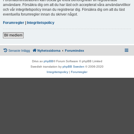
användare. Försäkra dig om att du har läst och accepterat våra användarvillkor
och vår integritetspolicy innan du registrerar dig. Försäkra dig om att du läst
eventuella forumregler innan du skriver något.
Forumregler
|
Integritetspolicy
Bli medlem
Senaste Inlägg
Nyhetssidorna
Forumindex
Drivs av
phpBB
® Forum Software © phpBB Limited
Swedish translation by
phpBB Sweden
© 2006-2020
Integritetspolicy
|
Forumregler