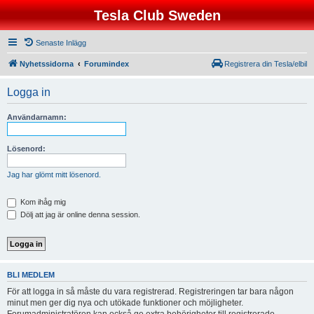
Tesla Club Sweden
Senaste Inlägg
Nyhetssidorna
Forumindex
Registrera din Tesla/elbil
Logga in
Användarnamn:
Lösenord:
Jag har glömt mitt lösenord.
Kom ihåg mig
Dölj att jag är online denna session.
BLI MEDLEM
För att logga in så måste du vara registrerad. Registreringen tar bara någon
minut men ger dig nya och utökade funktioner och möjligheter.
Forumadministratören kan också ge extra behörigheter till registrerade