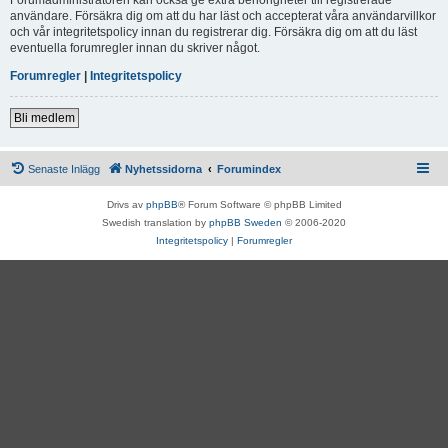
användare. Försäkra dig om att du har läst och accepterat våra användarvillkor
och vår integritetspolicy innan du registrerar dig. Försäkra dig om att du läst
eventuella forumregler innan du skriver något.
Forumregler
|
Integritetspolicy
Bli medlem
Senaste Inlägg
Nyhetssidorna
Forumindex
Drivs av
phpBB
® Forum Software © phpBB Limited
Swedish translation by
phpBB Sweden
© 2006-2020
Integritetspolicy
|
Forumregler