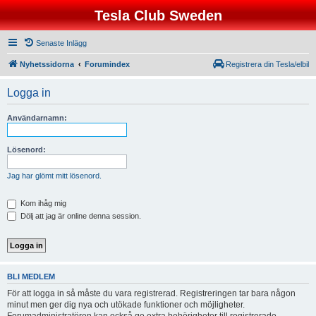
Tesla Club Sweden
Senaste Inlägg
Nyhetssidorna
Forumindex
Registrera din Tesla/elbil
Logga in
Användarnamn:
Lösenord:
Jag har glömt mitt lösenord.
Kom ihåg mig
Dölj att jag är online denna session.
BLI MEDLEM
För att logga in så måste du vara registrerad. Registreringen tar bara någon
minut men ger dig nya och utökade funktioner och möjligheter.
Forumadministratören kan också ge extra behörigheter till registrerade