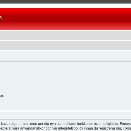
n
on.
tar bara någon minut men ger dig nya och utökade funktioner och möjligheter. Foruma
pterat våra användarvillkor och vår integritetspolicy innan du registrerar dig. Förs