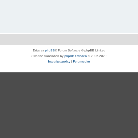
Drivs av
phpBB
® Forum Software © phpBB Limited
Swedish translation by
phpBB Sweden
© 2006-2020
Integritetspolicy
|
Forumregler