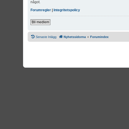
något.
Forumregler
|
Integritetspolicy
Bli medlem
Senaste Inlägg
Nyhetssidorna
Forumindex