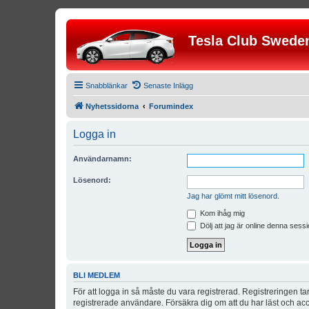
Tesla Club Swede
Snabblänkar
Senaste Inlägg
Nyhetssidorna
Forumindex
Logga in
Användarnamn:
Lösenord:
Jag har glömt mitt lösenord.
Kom ihåg mig
Dölj att jag är online denna sessi
BLI MEDLEM
För att logga in så måste du vara registrerad. Registreringen 
registrerade användare. Försäkra dig om att du har läst och acce