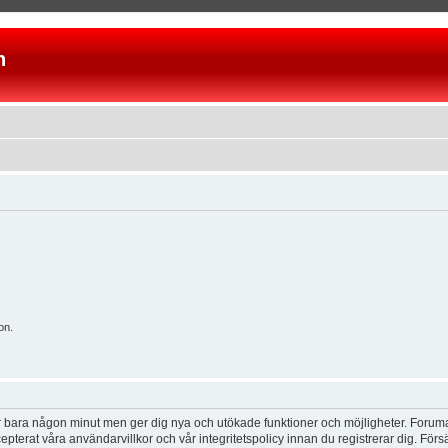
n
on.
tar bara någon minut men ger dig nya och utökade funktioner och möjligheter. Foruma
pterat våra användarvillkor och vår integritetspolicy innan du registrerar dig. Förs