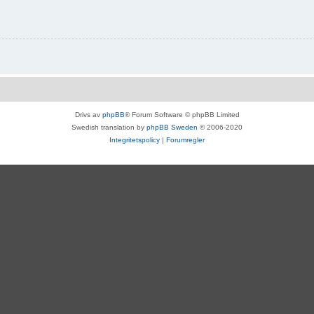
Drivs av
phpBB
® Forum Software © phpBB Limited
Swedish translation by
phpBB Sweden
© 2006-2020
Integritetspolicy
|
Forumregler