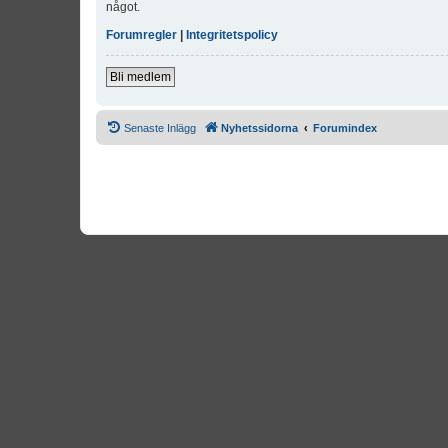
något.
Forumregler
|
Integritetspolicy
Bli medlem
Senaste Inlägg
Nyhetssidorna
Forumindex