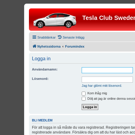
Tesla Club Swede
Snabblänkar
Senaste Inlägg
Nyhetssidorna
Forumindex
Logga in
Användarnamn:
Lösenord:
Jag har glömt mitt lösenord.
Kom ihåg mig
Dölj att jag är online denna sessi
BLI MEDLEM
För att logga in så måste du vara registrerad. Registreringen 
registrerade användare. Försäkra dig om att du har läst och acce