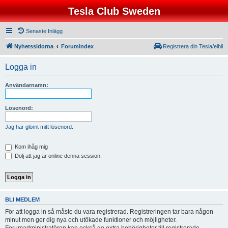
Tesla Club Sweden
Senaste Inlägg
Nyhetssidorna
Forumindex
Registrera din Tesla/elbil
Logga in
Användarnamn:
Lösenord:
Jag har glömt mitt lösenord.
Kom ihåg mig
Dölj att jag är online denna session.
BLI MEDLEM
För att logga in så måste du vara registrerad. Registreringen tar bara någon
minut men ger dig nya och utökade funktioner och möjligheter.
Forumadministratören kan också ge extra behörigheter till registrerade