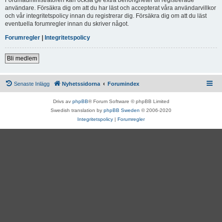
användare. Försäkra dig om att du har läst och accepterat våra användarvillkor
och vår integritetspolicy innan du registrerar dig. Försäkra dig om att du läst
eventuella forumregler innan du skriver något.
Forumregler
|
Integritetspolicy
Bli medlem
Senaste Inlägg
Nyhetssidorna
Forumindex
Drivs av
phpBB
® Forum Software © phpBB Limited
Swedish translation by
phpBB Sweden
© 2006-2020
Integritetspolicy
|
Forumregler