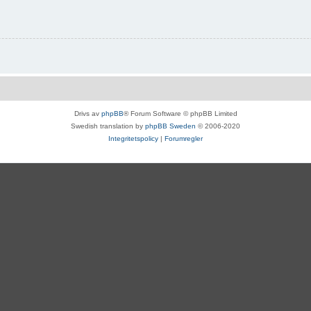
Drivs av
phpBB
® Forum Software © phpBB Limited
Swedish translation by
phpBB Sweden
© 2006-2020
Integritetspolicy
|
Forumregler