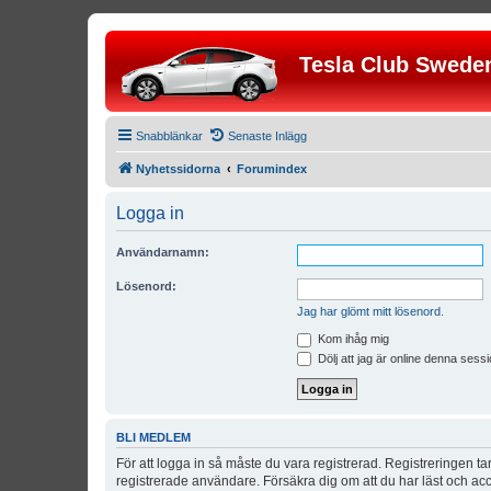
Tesla Club Swede
Snabblänkar
Senaste Inlägg
Nyhetssidorna
Forumindex
Logga in
Användarnamn:
Lösenord:
Jag har glömt mitt lösenord.
Kom ihåg mig
Dölj att jag är online denna sessi
BLI MEDLEM
För att logga in så måste du vara registrerad. Registreringen 
registrerade användare. Försäkra dig om att du har läst och acce