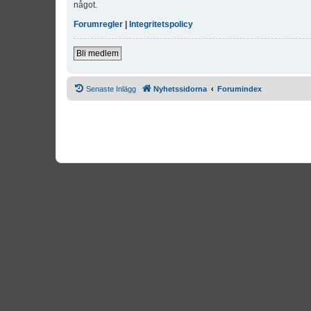
något.
Forumregler
|
Integritetspolicy
Bli medlem
Senaste Inlägg
Nyhetssidorna
Forumindex