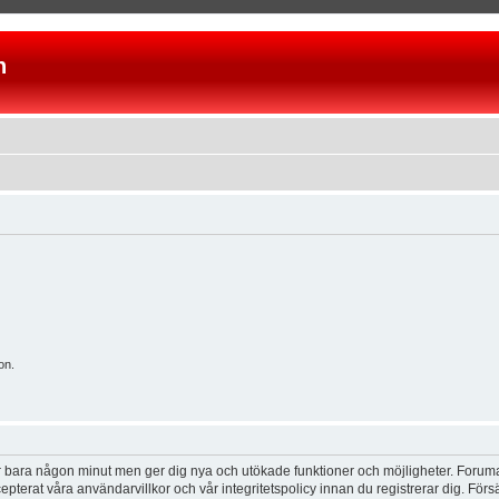
n
on.
tar bara någon minut men ger dig nya och utökade funktioner och möjligheter. Foruma
pterat våra användarvillkor och vår integritetspolicy innan du registrerar dig. Förs