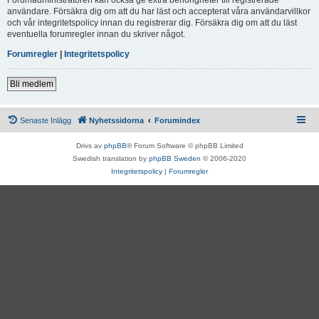
användare. Försäkra dig om att du har läst och accepterat våra användarvillkor
och vår integritetspolicy innan du registrerar dig. Försäkra dig om att du läst
eventuella forumregler innan du skriver något.
Forumregler
|
Integritetspolicy
Bli medlem
Senaste Inlägg
Nyhetssidorna
Forumindex
Drivs av
phpBB
® Forum Software © phpBB Limited
Swedish translation by
phpBB Sweden
© 2006-2020
Integritetspolicy
|
Forumregler