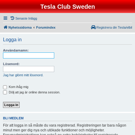
Tesla Club Sweden
Senaste Inlägg
Nyhetssidorna
Forumindex
Registrera din Tesla/elbil
Logga in
Användarnamn:
Lösenord:
Jag har glömt mitt lösenord.
Kom ihåg mig
Dölj att jag är online denna session.
BLI MEDLEM
För att logga in så måste du vara registrerad. Registreringen tar bara någon
minut men ger dig nya och utökade funktioner och möjligheter.
Forumadministratören kan också ge extra behörigheter till registrerade