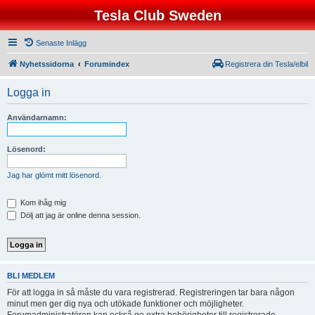
Tesla Club Sweden
Senaste Inlägg
Nyhetssidorna
Forumindex
Registrera din Tesla/elbil
Logga in
Användarnamn:
Lösenord:
Jag har glömt mitt lösenord.
Kom ihåg mig
Dölj att jag är online denna session.
BLI MEDLEM
För att logga in så måste du vara registrerad. Registreringen tar bara någon
minut men ger dig nya och utökade funktioner och möjligheter.
Forumadministratören kan också ge extra behörigheter till registrerade