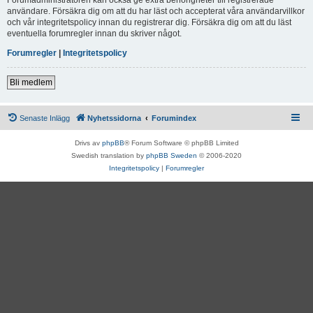
användare. Försäkra dig om att du har läst och accepterat våra användarvillkor
och vår integritetspolicy innan du registrerar dig. Försäkra dig om att du läst
eventuella forumregler innan du skriver något.
Forumregler
|
Integritetspolicy
Bli medlem
Senaste Inlägg
Nyhetssidorna
Forumindex
Drivs av
phpBB
® Forum Software © phpBB Limited
Swedish translation by
phpBB Sweden
© 2006-2020
Integritetspolicy
|
Forumregler