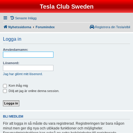
Tesla Club Sweden
Senaste Inlägg
Nyhetssidorna
Forumindex
Registrera din Tesla/elbil
Logga in
Användarnamn:
Lösenord:
Jag har glömt mitt lösenord.
Kom ihåg mig
Dölj att jag är online denna session.
BLI MEDLEM
För att logga in så måste du vara registrerad. Registreringen tar bara någon
minut men ger dig nya och utökade funktioner och möjligheter.
Forumadministratören kan också ge extra behörigheter till registrerade