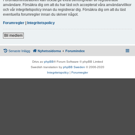
användare. Försäkra dig om att du har läst och accepterat våra användarvillkor
och vår integritetspolicy innan du registrerar dig. Försäkra dig om att du läst
eventuella forumregler innan du skriver något.
Forumregler
|
Integritetspolicy
Bli medlem
Senaste Inlägg
Nyhetssidorna
Forumindex
Drivs av
phpBB
® Forum Software © phpBB Limited
Swedish translation by
phpBB Sweden
© 2006-2020
Integritetspolicy
|
Forumregler