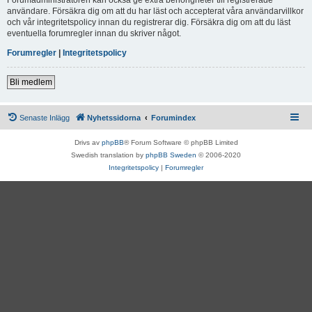
användare. Försäkra dig om att du har läst och accepterat våra användarvillkor
och vår integritetspolicy innan du registrerar dig. Försäkra dig om att du läst
eventuella forumregler innan du skriver något.
Forumregler
|
Integritetspolicy
Bli medlem
Senaste Inlägg
Nyhetssidorna
Forumindex
Drivs av
phpBB
® Forum Software © phpBB Limited
Swedish translation by
phpBB Sweden
© 2006-2020
Integritetspolicy
|
Forumregler