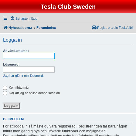
Tesla Club Sweden
Senaste Inlägg
Nyhetssidorna
Forumindex
Registrera din Tesla/elbil
Logga in
Användarnamn:
Lösenord:
Jag har glömt mitt lösenord.
Kom ihåg mig
Dölj att jag är online denna session.
BLI MEDLEM
För att logga in så måste du vara registrerad. Registreringen tar bara någon
minut men ger dig nya och utökade funktioner och möjligheter.
Forumadministratören kan också ge extra behörigheter till registrerade