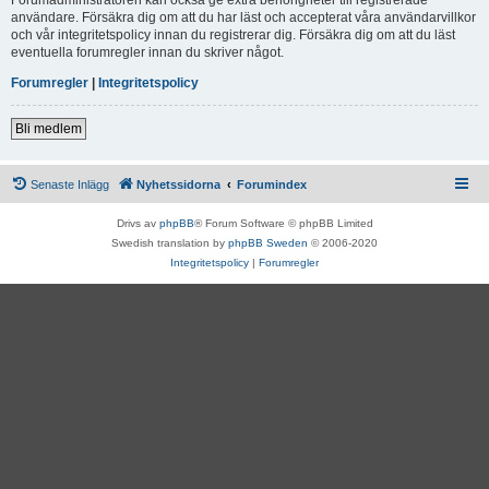
användare. Försäkra dig om att du har läst och accepterat våra användarvillkor
och vår integritetspolicy innan du registrerar dig. Försäkra dig om att du läst
eventuella forumregler innan du skriver något.
Forumregler
|
Integritetspolicy
Bli medlem
Senaste Inlägg
Nyhetssidorna
Forumindex
Drivs av
phpBB
® Forum Software © phpBB Limited
Swedish translation by
phpBB Sweden
© 2006-2020
Integritetspolicy
|
Forumregler