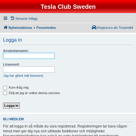
Tesla Club Sweden
Senaste Inlägg
Nyhetssidorna
Forumindex
Registrera din Tesla/elbil
Logga in
Användarnamn:
Lösenord:
Jag har glömt mitt lösenord.
Kom ihåg mig
Dölj att jag är online denna session.
BLI MEDLEM
För att logga in så måste du vara registrerad. Registreringen tar bara någon
minut men ger dig nya och utökade funktioner och möjligheter.
Forumadministratören kan också ge extra behörigheter till registrerade