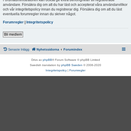
användare. Försäkra dig om att du har läst och accepterat våra användarvillkor
och vår integritetspolicy innan du registrerar dig. Försäkra dig om att du läst
eventuella forumregler innan du skriver något.
Forumregler
|
Integritetspolicy
Bli medlem
Senaste Inlägg
Nyhetssidorna
Forumindex
Drivs av
phpBB
® Forum Software © phpBB Limited
Swedish translation by
phpBB Sweden
© 2006-2020
Integritetspolicy
|
Forumregler