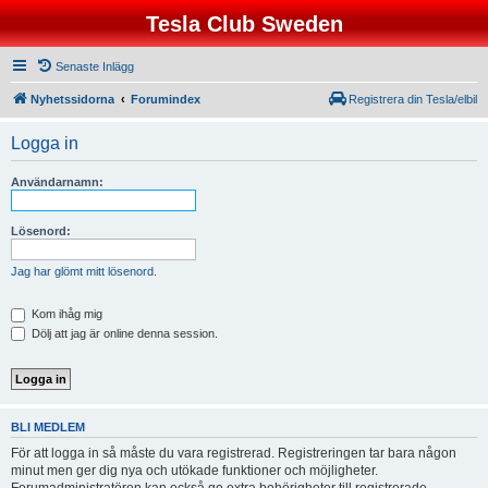
Tesla Club Sweden
Senaste Inlägg
Nyhetssidorna
Forumindex
Registrera din Tesla/elbil
Logga in
Användarnamn:
Lösenord:
Jag har glömt mitt lösenord.
Kom ihåg mig
Dölj att jag är online denna session.
BLI MEDLEM
För att logga in så måste du vara registrerad. Registreringen tar bara någon
minut men ger dig nya och utökade funktioner och möjligheter.
Forumadministratören kan också ge extra behörigheter till registrerade