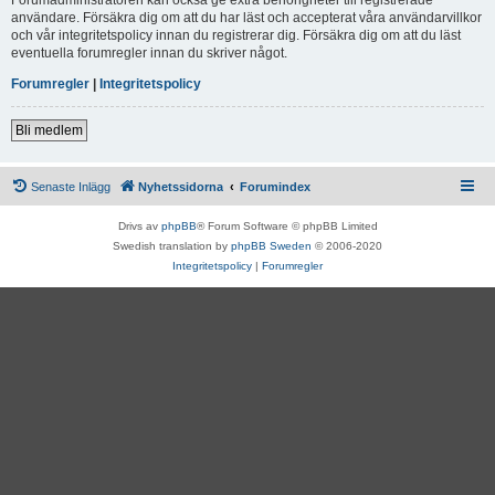
användare. Försäkra dig om att du har läst och accepterat våra användarvillkor
och vår integritetspolicy innan du registrerar dig. Försäkra dig om att du läst
eventuella forumregler innan du skriver något.
Forumregler
|
Integritetspolicy
Bli medlem
Senaste Inlägg
Nyhetssidorna
Forumindex
Drivs av
phpBB
® Forum Software © phpBB Limited
Swedish translation by
phpBB Sweden
© 2006-2020
Integritetspolicy
|
Forumregler