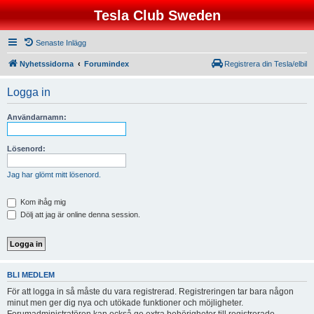
Tesla Club Sweden
Senaste Inlägg
Nyhetssidorna
Forumindex
Registrera din Tesla/elbil
Logga in
Användarnamn:
Lösenord:
Jag har glömt mitt lösenord.
Kom ihåg mig
Dölj att jag är online denna session.
BLI MEDLEM
För att logga in så måste du vara registrerad. Registreringen tar bara någon
minut men ger dig nya och utökade funktioner och möjligheter.
Forumadministratören kan också ge extra behörigheter till registrerade