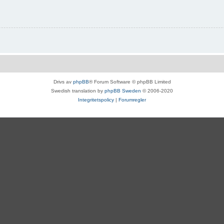
Drivs av
phpBB
® Forum Software © phpBB Limited
Swedish translation by
phpBB Sweden
© 2006-2020
Integritetspolicy
|
Forumregler