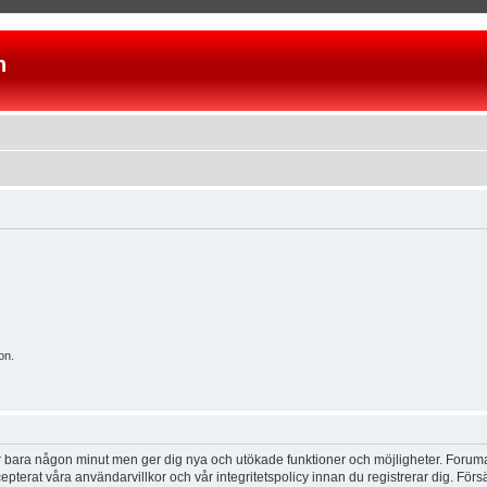
n
on.
tar bara någon minut men ger dig nya och utökade funktioner och möjligheter. Foruma
pterat våra användarvillkor och vår integritetspolicy innan du registrerar dig. Förs