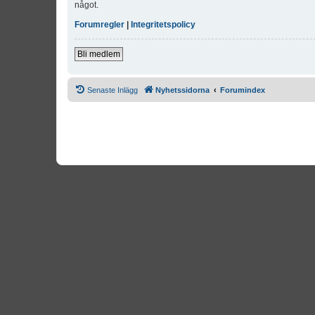
något.
Forumregler
|
Integritetspolicy
Bli medlem
Senaste Inlägg
Nyhetssidorna
Forumindex