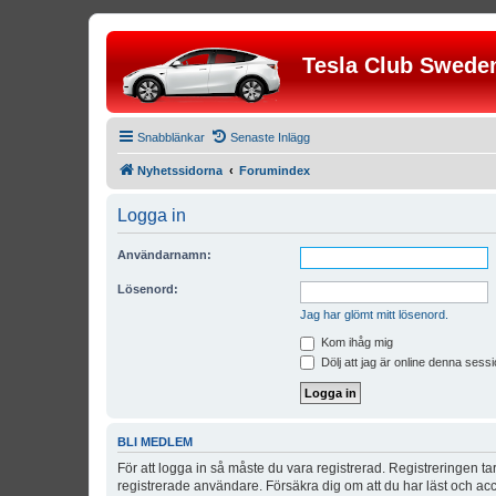
Tesla Club Swede
Snabblänkar
Senaste Inlägg
Nyhetssidorna
Forumindex
Logga in
Användarnamn:
Lösenord:
Jag har glömt mitt lösenord.
Kom ihåg mig
Dölj att jag är online denna sessi
BLI MEDLEM
För att logga in så måste du vara registrerad. Registreringen 
registrerade användare. Försäkra dig om att du har läst och acce