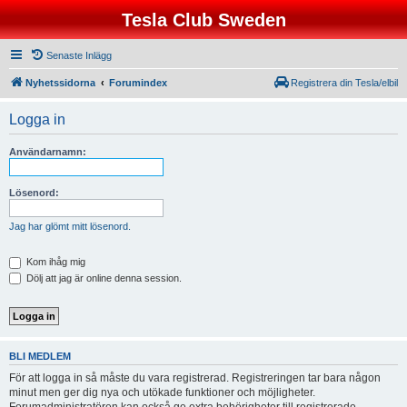
Tesla Club Sweden
Senaste Inlägg
Nyhetssidorna
Forumindex
Registrera din Tesla/elbil
Logga in
Användarnamn:
Lösenord:
Jag har glömt mitt lösenord.
Kom ihåg mig
Dölj att jag är online denna session.
BLI MEDLEM
För att logga in så måste du vara registrerad. Registreringen tar bara någon
minut men ger dig nya och utökade funktioner och möjligheter.
Forumadministratören kan också ge extra behörigheter till registrerade