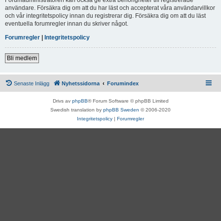
användare. Försäkra dig om att du har läst och accepterat våra användarvillkor
och vår integritetspolicy innan du registrerar dig. Försäkra dig om att du läst
eventuella forumregler innan du skriver något.
Forumregler
|
Integritetspolicy
Bli medlem
Senaste Inlägg
Nyhetssidorna
Forumindex
Drivs av
phpBB
® Forum Software © phpBB Limited
Swedish translation by
phpBB Sweden
© 2006-2020
Integritetspolicy
|
Forumregler