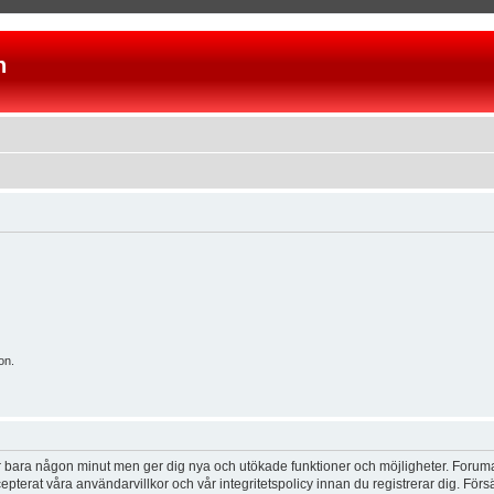
n
on.
tar bara någon minut men ger dig nya och utökade funktioner och möjligheter. Foruma
pterat våra användarvillkor och vår integritetspolicy innan du registrerar dig. Förs