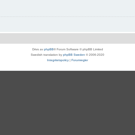
Drivs av
phpBB
® Forum Software © phpBB Limited
Swedish translation by
phpBB Sweden
© 2006-2020
Integritetspolicy
|
Forumregler