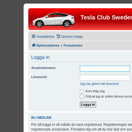
Tesla Club Swede
Snabblänkar
Senaste Inlägg
Nyhetssidorna
Forumindex
Logga in
Användarnamn:
Lösenord:
Jag har glömt mitt lösenord.
Kom ihåg mig
Dölj att jag är online denna sessi
BLI MEDLEM
För att logga in så måste du vara registrerad. Registreringen 
registrerade användare. Försäkra dig om att du har läst och acce