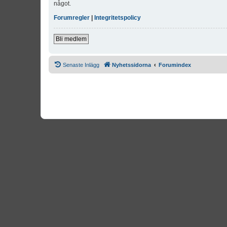
något.
Forumregler
|
Integritetspolicy
Bli medlem
Senaste Inlägg
Nyhetssidorna
Forumindex